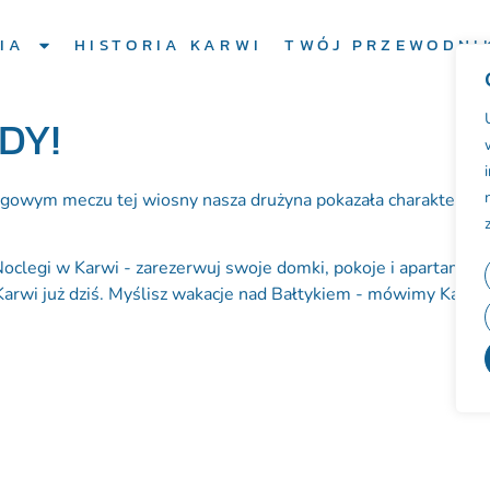
IA
HISTORIA KARWI
TWÓJ PRZEWODNI
DY!
owym meczu tej wiosny nasza drużyna pokazała charakter i wr