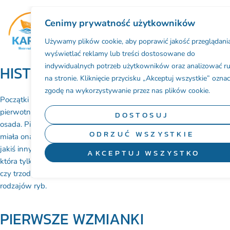
Cenimy prywatność użytkowników
BAZA NOCLEGOWA
Używamy plików cookie, aby poprawić jakość przeglądania
wyświetlać reklamy lub treści dostosowane do
indywidualnych potrzeb użytkowników oraz analizować r
HISTORIA KARWI
na stronie. Kliknięcie przycisku „Akceptuj wszystkie” ozna
zgodę na wykorzystywanie przez nas plików cookie.
Początki Karwi giną w mrokach dziejów. Nie wiadomo czy
pierwotnie znajdował się tu jakiś nadmorski gród, miasto czy
DOSTOSUJ
osada. Pierwotny charakter tej miejscowości też nie jest znany. Czy
ODRZUĆ WSZYSTKIE
miała ona wymiar handlowy, rybacki, rolniczy czy może jeszcze
jakiś inny.
Mogła to też być pierwotnie
jedynie osada sezonowa,
AKCEPTUJ WSZYSTKO
która tylko okresowo była zamieszkana w czasie wypasów bydła
czy trzody chlewnej albo w czasie pór połowów
konkretnych
rodzajów ryb.
PIERWSZE WZMIANKI
Pierwsza znana nam wzmianka o Karwi pochodzi z aktu