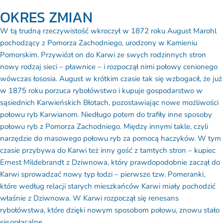
OKRES ZMIAN
W tą trudną rzeczywistość wkroczył w 1872 roku August Marohl
pochodzący z Pomorza Zachodniego, urodzony w Kamieniu
Pomorskim. Przywiózł on do Karwi ze swych rodzinnych stron
nowy
rodzaj sieci – pławnice – i rozpoczął nimi połowy cenionego
wówczas łososia. August w krótkim czasie tak się wzbogacił, że już
w 1875 roku porzuca rybołówstwo i kupuje gospodarstwo w
sąsiednich Karwieńskich Błotach, pozostawiając nowe możliwości
połowu ryb Karwianom. Niedługo potem do trafiły inne sposoby
połowu ryb z Pomorza Zachodniego. Między innymi takle, czyli
narzędzie do masowego połowu ryb za pomocą haczyków. W tym
czasie przybywa do Karwi też inny gość z tamtych stron – kupiec
Ernest Mildebrandt z Dziwnowa, który prawdopodobnie zaczął do
Karwi sprowadzać nowy typ łodzi – pierwsze tzw. Pomeranki,
które według relacji starych mieszkańców Karwi miały pochodzić
właśnie z Dziwnowa. W Karwi rozpoczął się renesans
rybołówstwa, które dzięki nowym sposobom połowu, znowu stało
się opłacalne.