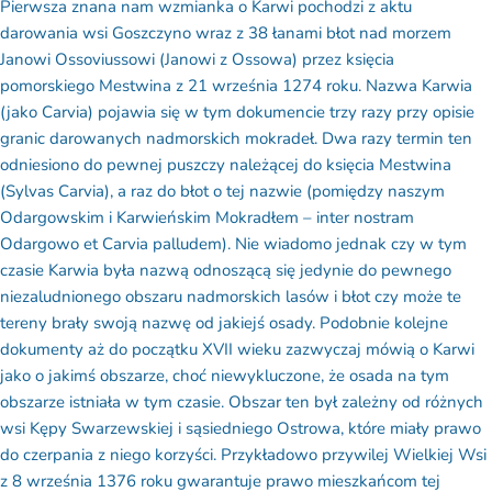
darowania wsi Goszczyno wraz z 38 łanami błot nad morzem
Janowi
Ossoviussowi
(Janowi z Ossowa) przez księcia
pomorskiego
Mestwina
z 21 września 1274 roku.
Nazwa Karwia
(jako
Carvia
) pojawia się w tym dokumencie trzy razy przy opisie
granic darowanych nadmorskich mokradeł. Dwa
razy termin ten
odniesiono do pewnej puszczy należącej do księcia
Mestwina
(
Sylvas
Carvia
), a raz do błot o tej nazwie (
pomiędzy naszym
Odargowskim
i Karwieńskim Mokradłem –
inter
nostram
Odargowo et
Carvia
palludem
).
Nie wiadomo jednak czy w tym
czasie Karwia była nazwą odnoszącą się jedynie do pewnego
niezaludnionego obszaru nadmorskich lasów i błot czy może te
tereny brały swoją nazwę od jakiejś osady.
Podobnie kolejne
dokumenty aż do początku XVII wieku zazwyczaj mówią o Karwi
jako o jakimś obszarze, choć niewykluczone, że osada na tym
obszarze istniała w tym czasie.
Obszar ten był zależny od różnych
wsi Kępy Swarzewskiej i sąsiedniego Ostrowa, które miały prawo
do czerpania z niego korzyści. Przykładowo przywilej Wielkiej Wsi
z 8 września 1376 roku gwarantuje prawo mieszkańcom tej