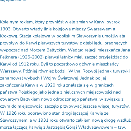
Kolejnym rokiem, który przyniósł wiele zmian w Karwi był rok
1903. Otwarto wtedy linie kolejową między Swarzewem a
Krokową. Stacja kolejowa w pobliskim Sławoszynie umożliwiała
przypływ do Karwi pierwszych turystów z głębi lądu, pragnących
wypocząć nad Morzem Bałtyckim. Według relacji mieszkańca Jana
Felknera (1925-2002) pierwsi letnicy mieli zacząć przyjeżdżać do
Karwi od 1912 roku. Byli to początkowo głównie mieszkańcy
Warszawy. Później również Łodzi i Wilna. Rozwój jednak turystyki
zahamował wybuch I Wojny Światowej. Jednak po jej
zakończeniu Karwia w 1920 roku znalazła się w granicach
państwa Polskiego jako jedna z nielicznych miejscowości nad
otwartym Bałtykiem nowo odrodzonego państwa, w związku z
czym do miejscowości zaczęło przybywać jeszcze więcej turystów.
W 1926 roku poprawiono stan drogi łączącej Karwię ze
Sławoszynem, a w 1931 roku otwarto całkiem nową drogę wzdłuż
morza łączącą Karwię z Jastrzębią Górą i Władysławowem – tzw.