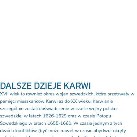
DALSZE DZIEJE KARWI
XVII wiek to również okres wojen szwedzkich, które przetrwały w
pamięci mieszkańców Karwi aż do XX wieku. Karwianie
szczególnie zostali doświadczenie w czasie wojny polsko-
szwedzkiej w latach 1626-1629 oraz w czasie Potopu
Szwedzkiego w latach 1655-1660. W czasie jednym z tych
dwóch konfliktów (być może nawet w czasie obydwu) okręty
najeźdźcy miały cumować na wysokości Karwi, skąd do brzegu