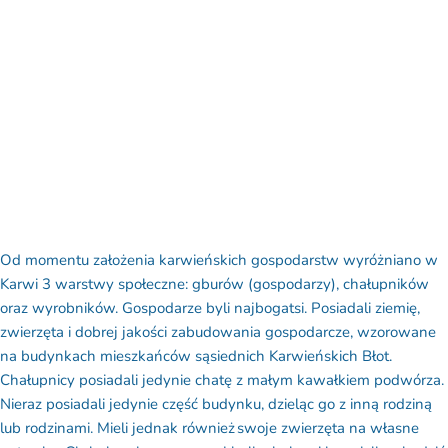
Od momentu założenia karwieńskich gospodarstw wyróżniano w
Karwi 3 warstwy społeczne: gburów (gospodarzy), chałupników
oraz wyrobników. Gospodarze byli najbogatsi. Posiadali ziemię,
zwierzęta i dobrej jakości zabudowania gospodarcze, wzorowane
na budynkach mieszkańców sąsiednich Karwieńskich Błot.
Chałupnicy posiadali jedynie chatę z małym kawałkiem podwórza.
Nieraz posiadali jedynie część budynku, dzieląc go z inną rodziną
lub rodzinami. Mieli jednak również swoje zwierzęta na własne
potrzeby. Ci chałupnicy zazwyczaj byli rybakami i musieli wchodzić