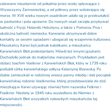
zalewane nieustannie od południa przez wody spływające z
Wysoczyzny Żarnowieckiej, a od północy przez wdzierające się
morze. W XVII wieku nowym osadnikom udało się je przekształcić
w pastwiska i pola uprawne. Do nowych osad zaczęła przybywać
ludność z Fryzji, Holandii, Holsztynu, a także z Pomorza, Prus i
okoliczna ludność niemiecka. Karwianie utrzymywali dobre
kontakty ze swoimi sąsiadami i ubogacali się wzajemnie kulturowo.
Mieszkańcy Karwi byli jednak katolikami, a mieszkańcy
Karwieńskich Błot protestantami. Mówili też innymi językami.
Dochodziło jednak do małżeństw mieszanych. Przykładem jest
stolarz Joachim Voelkner z Karwieńskich Błot, który w 1739 roku
poślubił córkę karwieńskiego sołtysa Katarzynę Bizewską. Po
ślubie zamieszkali w rodzinnej wiosce panny młodej i dali początek
karwieńskiej rodzinie Voelknerów, której przedstawiciele do dziś
mieszkają w Karwi używając również form nazwiska Felkner i
Foelkner. Niestety w 1945 roku wysiedlono do Niemiec z
Karwieńskich Błot wszystkich rodowitych mieszkańców tej
miejscowości.