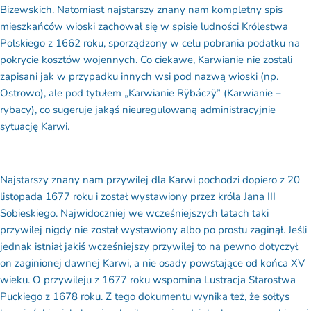
Bizewskich. Natomiast najstarszy znany nam kompletny spis
mieszkańców wioski zachował się w spisie ludności Królestwa
Polskiego z 1662 roku, sporządzony w celu pobrania podatku na
pokrycie kosztów wojennych.
Co ciekawe, Karwianie nie zostali
zapisani jak w przypadku innych wsi pod nazwą wioski (np.
Ostrowo), ale pod tytułem „Karwianie Rÿbáczÿ” (Karwianie –
rybacy), co sugeruje jakąś nieuregulowaną administracyjnie
sytuację Karwi.
Najstarszy znany nam przywilej dla Karwi pochodzi dopiero z 20
listopada 1677 roku i został wystawiony przez króla Jana III
Sobieskiego.
Najwidoczniej we wcześniejszych latach taki
przywilej nigdy nie został wystawiony albo po prostu zaginął. Jeśli
jednak istniał jakiś wcześniejszy przywilej to na pewno dotyczył
on zaginionej dawnej Karwi, a nie osady powstające od końca XV
wieku.
O przywileju z 1677 roku wspomina Lustracja Starostwa
Puckiego z 1678 roku. Z tego dokumentu wynika też, że sołtys
karwieński miał obowiązek pilnowania odcinku brzegu morskiego i