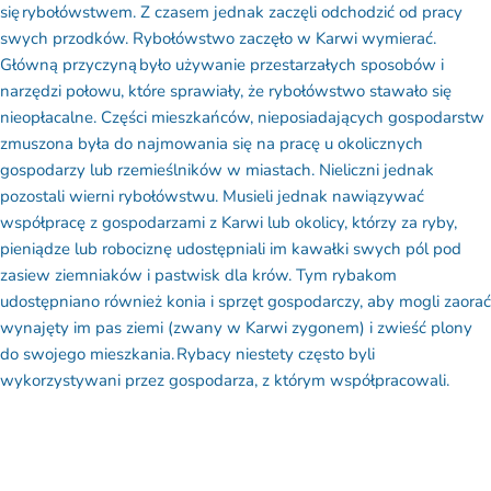
się rybołówstwem. Z czasem jednak zaczęli odchodzić od pracy
swych przodków. Rybołówstwo zaczęło w Karwi wymierać.
Główną przyczyną było używanie przestarzałych sposobów i
narzędzi połowu, które sprawiały, że rybołówstwo stawało się
nieopłacalne. Części mieszkańców, nieposiadających gospodarstw
zmuszona była do najmowania się na pracę u okolicznych
gospodarzy lub rzemieślników w miastach. Nieliczni jednak
pozostali wierni rybołówstwu. Musieli jednak nawiązywać
współpracę z gospodarzami z Karwi lub okolicy, którzy za ryby,
pieniądze lub robociznę udostępniali im kawałki swych pól pod
zasiew ziemniaków i pastwisk dla krów. Tym rybakom
udostępniano również konia i sprzęt gospodarczy, aby mogli zaorać
wynajęty im pas ziemi (zwany w Karwi zygonem) i zwieść plony
do swojego mieszkania. Rybacy niestety często byli
wykorzystywani przez gospodarza, z którym współpracowali.