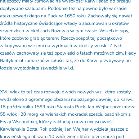
dopływano szalupami. Podobnie też na pewno było w czasie
ataku szwedzkiego na Puck w 1650 roku. Zachowały się nawet
źródła historyczne świadczące wtedy o zacumowaniu okrętów
szwedzkich w okolicach Rozewia w tym czasie. Wszelkie łupy,
które zdobyto grabiąc tereny Rzeczypospolitej początkowo
zakopywano w ziemi na wydmach w okolicy wioski. Z tych
czasów zachowały się też opowieści o latach mroźnych zim, kiedy
Bałtyk miał zamarzać w całości tak, że do Karwi przybywały po
lodzie wygłodniałe szwedzkie wilki.
XVII wiek to też czas rozwoju dwóch nowych wsi, które zostały
wydzielone z ogromnego obszaru należącego dawniej do Karwi.
18 października 1599 roku Starosta Pucki Jan Wejher przeznacza
55 włók i 20 mórg karwieńskich mokradeł sześciu osadnikom z
Fryzji Wschodniej, którzy zakładają nową miejscowość:
Karwieńskie Błota. Rok później Jan Wejher wydziela jeszcze z
karwieńskiego obszaru 10 włók ziemi, które przeznacza pod