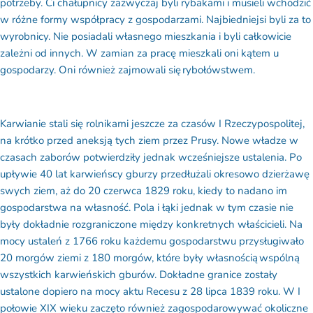
w różne formy współpracy z gospodarzami. Najbiedniejsi byli za to
wyrobnicy. Nie posiadali własnego mieszkania i byli całkowicie
zależni od innych. W zamian za pracę mieszkali oni kątem u
gospodarzy. Oni również zajmowali się rybołówstwem.
Karwianie stali się rolnikami jeszcze za czasów I Rzeczypospolitej,
na krótko przed aneksją tych ziem przez Prusy. Nowe władze w
czasach zaborów potwierdziły jednak wcześniejsze ustalenia. Po
upływie 40 lat karwieńscy gburzy przedłużali okresowo dzierżawę
swych ziem, aż do 20 czerwca 1829 roku, kiedy to nadano im
gospodarstwa na własność. Pola i łąki jednak w tym czasie nie
były dokładnie rozgraniczone między konkretnych właścicieli. Na
mocy ustaleń z 1766 roku każdemu gospodarstwu przysługiwało
20 morgów ziemi z 180 morgów, które były własnością wspólną
wszystkich karwieńskich gburów. Dokładne granice zostały
ustalone dopiero na mocy aktu Recesu z 28 lipca 1839 roku. W I
połowie XIX wieku zaczęto również zagospodarowywać okoliczne