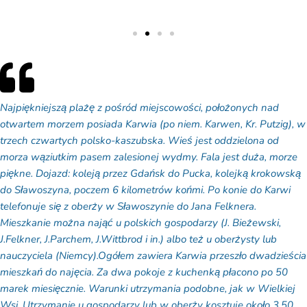
Najpiękniejszą plażę z pośród miejscowości, położonych nad
otwartem morzem posiada Karwia (po niem. Karwen, Kr. Putzig), w
trzech czwartych polsko-kaszubska. Wieś jest oddzielona od
morza wąziutkim pasem zalesionej wydmy. Fala jest duża, morze
piękne. Dojazd: koleją przez Gdańsk do Pucka, kolejką krokowską
do Sławoszyna, poczem 6 kilometrów końmi. Po konie do Karwi
telefonuje się z oberży w Sławoszynie do Jana Felknera.
Mieszkanie można nająć u polskich gospodarzy (J. Bieżewski,
J.Felkner, J.Parchem, J.Wittbrod i in.) albo też u oberżysty lub
nauczyciela (Niemcy).Ogółem zawiera Karwia przeszło dwadzieścia
mieszkań do najęcia. Za dwa pokoje z kuchenką płacono po 50
marek miesięcznie. Warunki utrzymania podobne, jak w Wielkiej
Wsi. Utrzymanie u gospodarzy lub w oberży kosztuje około 3,50