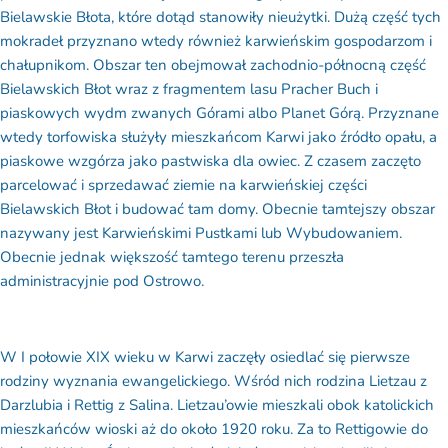
Bielawskie Błota, które dotąd stanowiły nieużytki. Dużą część tych
mokradeł przyznano wtedy również karwieńskim gospodarzom i
chałupnikom. Obszar ten obejmował zachodnio-północną część
Bielawskich Błot wraz z fragmentem lasu Pracher Buch i
piaskowych wydm zwanych Górami albo Planet Górą. Przyznane
wtedy torfowiska służyły mieszkańcom Karwi jako źródło opału, a
piaskowe wzgórza jako pastwiska dla owiec. Z czasem zaczęto
parcelować i sprzedawać ziemie na karwieńskiej części
Bielawskich Błot i budować tam domy. Obecnie tamtejszy obszar
nazywany jest Karwieńskimi Pustkami lub Wybudowaniem.
Obecnie jednak większość tamtego terenu przeszła
administracyjnie pod Ostrowo.
W I połowie XIX wieku w Karwi zaczęły osiedlać się pierwsze
rodziny wyznania ewangelickiego. Wśród nich rodzina Lietzau z
Darzlubia i Rettig z Salina. Lietzau’owie mieszkali obok katolickich
mieszkańców wioski aż do około 1920 roku. Za to Rettigowie do
końca II Wojny Światowej, choć niektórzy z nich wżenili się w