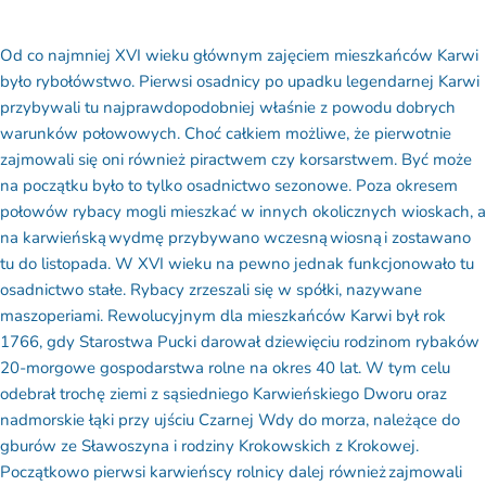
Od co najmniej XVI wieku głównym zajęciem mieszkańców Karwi
było rybołówstwo. Pierwsi osadnicy po upadku legendarnej Karwi
przybywali tu najprawdopodobniej właśnie z powodu dobrych
warunków połowowych. Choć całkiem możliwe, że pierwotnie
zajmowali się oni również piractwem czy korsarstwem. Być może
na początku było to tylko osadnictwo sezonowe. Poza okresem
połowów rybacy mogli mieszkać w innych okolicznych wioskach, a
na karwieńską wydmę przybywano wczesną wiosną i zostawano
tu do listopada. W XVI wieku na pewno jednak funkcjonowało tu
osadnictwo stałe. Rybacy zrzeszali się w spółki, nazywane
maszoperiami. Rewolucyjnym dla mieszkańców Karwi był rok
1766, gdy Starostwa Pucki darował dziewięciu rodzinom rybaków
20-morgowe gospodarstwa rolne na okres 40 lat. W tym celu
odebrał trochę ziemi z sąsiedniego Karwieńskiego Dworu oraz
nadmorskie łąki przy ujściu Czarnej Wdy do morza, należące do
gburów ze Sławoszyna i rodziny Krokowskich z Krokowej.
Początkowo pierwsi karwieńscy rolnicy dalej również zajmowali