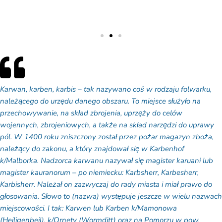
Karwan, karben, karbis – tak nazywano coś w rodzaju folwarku,
należącego do urzędu danego obszaru. To miejsce służyło na
przechowywanie, na skład zbrojenia, uprzęży do celów
wojennych, zbrojeniowych, a także na skład narzędzi do uprawy
pól. W 1400 roku zniszczony został przez pożar magazyn zboża,
należący do zakonu, a który znajdował się w Karbenhof
k/Malborka. Nadzorca karwanu nazywał się magister karuani lub
magister kauranorum – po niemiecku: Karbsherr, Karbesherr,
Karbisherr. Należał on zazwyczaj do rady miasta i miał prawo do
głosowania. Słowo to (nazwa) występuje jeszcze w wielu nazwach
miejscowości. I tak: Karwen lub Karben k/Mamonowa
(Heiligenbeil), k/Ornety (Wormditt) oraz na Pomorzu w pow.