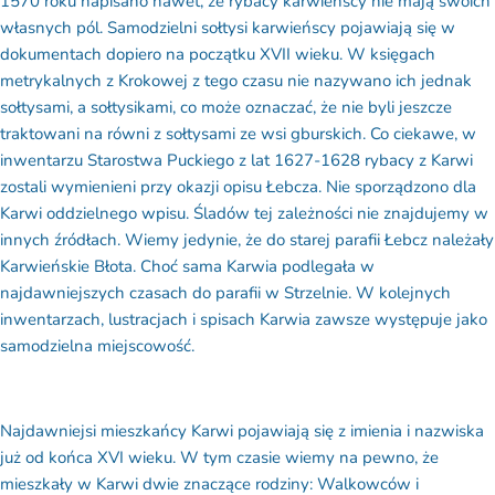
własnych pól. Samodzielni sołtysi karwieńscy pojawiają się w
dokumentach dopiero na początku XVII wieku. W księgach
metrykalnych z Krokowej z tego czasu nie nazywano ich jednak
sołtysami, a sołtysikami, co może oznaczać, że nie byli jeszcze
traktowani na równi z sołtysami ze wsi gburskich. Co ciekawe, w
inwentarzu Starostwa Puckiego z lat 1627-1628 rybacy z Karwi
zostali wymienieni przy okazji opisu Łebcza. Nie sporządzono dla
Karwi oddzielnego wpisu. Śladów tej zależności nie znajdujemy w
innych źródłach. Wiemy jedynie, że do starej parafii Łebcz należały
Karwieńskie Błota. Choć sama Karwia podlegała w
najdawniejszych czasach do parafii w Strzelnie. W kolejnych
inwentarzach, lustracjach i spisach Karwia zawsze występuje jako
samodzielna miejscowość.
Najdawniejsi mieszkańcy Karwi pojawiają się z imienia i nazwiska
już od końca XVI wieku. W tym czasie wiemy na pewno, że
mieszkały w Karwi dwie znaczące rodziny: Walkowców i