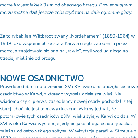
morze już jest jakieś 3 km od obecnego brzegu. Przy spokojnym
morzu można dziś jeszcze zobaczyć tam na dnie ogromne głazy.
Za to rybak Jan Wittbrodt zwany „Nordehamem” (1880-1964) w
1949 roku wspominał, że stara Karwia uległa zatopieniu przez
morze, a znajdowała się ona na „rewie”, czyli według niego na
trzeciej mieliźnie od brzegu.
NOWE OSADNICTWO
Prawdopodobnie na przełomie XV i XVI wieku rozpoczęło się nowe
osadnictwo w Karwi, z którego wyrosła dzisiejsza wieś. Nie
wiadomo czy ci pierwsi zasiedleńcy nowej osady pochodzili z tej
starej, choć nie jest to niewykluczone. Wiemy jednak, że
potomkowie tych osadników z XVI wieku żyją w Karwi do dziś. W
XVI wieku Karwia występuje jedynie jako uboga osada rybacka,
zależna od ostrowskiego sołtysa. W wizytacja parafii w Strzelnie z
1570 roku napisano nawet, że rybacy karwieńscy nie mają swoich