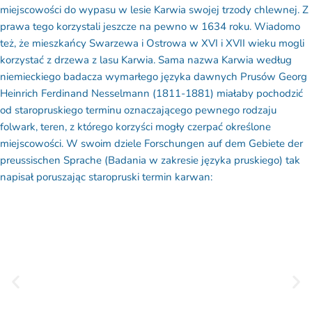
miejscowości do wypasu w lesie Karwia swojej trzody chlewnej.
Z
prawa tego korzystali jeszcze na pewno w 1634 roku.
Wiadomo
też, że mieszkańcy Swarzewa i Ostrowa w XVI i XVII wieku mog
li
korzystać z drzewa z lasu Karwia.
Sama nazwa Karwia według
niemieckiego badacza wymarłego języka
dawnych Prusów
Georg
Heinrich Ferdinand
Nesselmann
(1811-1881)
miałaby pochodzić
od staropruskiego terminu oznaczającego pewnego rodzaju
folwark
, teren, z którego korzyści mogły czerpać określone
miejscowości. W swoim dziele
Forschungen
auf
dem
Gebiete
der
preussischen
Sprache
(
Badania w zakresie języka pruskiego
) tak
napisał poruszając staropruski termin
karwan
: