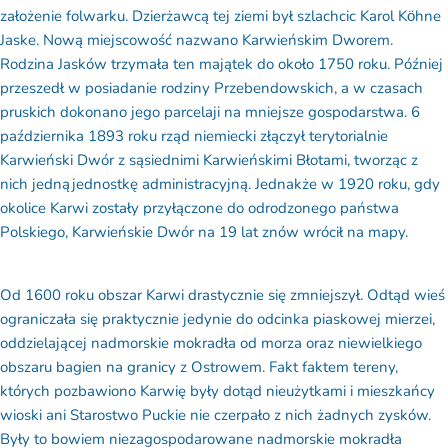
założenie folwarku. Dzierżawcą tej ziemi był szlachcic Karol
Kӧhne
Jaske. Nową miejscowość nazwano Karwieńskim Dworem.
Rodzina Jasków trzymała ten majątek do około 1750 roku. Później
przeszedł w posiadanie rodziny Przebendowskich, a w czasach
pruskich dokonano jego parcelaji na mniejsze gospodarstwa. 6
października 1893 roku rząd niemiecki złączył terytorialnie
Karwieński Dwór z sąsiednimi Karwieńskimi Błotami, tworząc z
nich jedną jednostkę administracyjną. Jednakże w 1920 roku, gdy
okolice Karwi zostały przyłączone do odrodzonego państwa
Polskiego, Karwieńskie Dwór na 19 lat znów wrócił na mapy.
Od 1600 roku obszar Karwi drastycznie się zmniejszył. Odtąd wieś
ograniczała się praktycznie jedynie do odcinka piaskowej mierzei,
oddzielającej nadmorskie mokradła od morza oraz niewielkiego
obszaru bagien na granicy z Ostrowem. Fakt faktem tereny,
których pozbawiono Karwię były dotąd nieużytkami i mieszkańcy
wioski ani Starostwo Puckie nie czerpało z nich żadnych zysków.
Były to bowiem niezagospodarowane nadmorskie mokradła