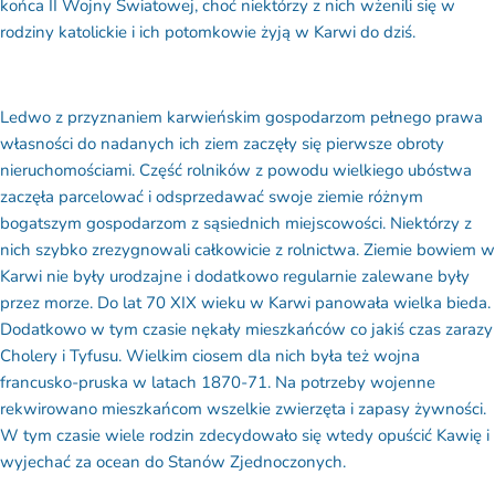
rodziny katolickie i ich potomkowie żyją w Karwi do dziś.
Ledwo z przyznaniem karwieńskim gospodarzom pełnego prawa
własności do nadanych ich ziem zaczęły się pierwsze obroty
nieruchomościami. Część rolników z powodu wielkiego ubóstwa
zaczęła parcelować i odsprzedawać swoje ziemie różnym
bogatszym gospodarzom z sąsiednich miejscowości. Niektórzy z
nich szybko zrezygnowali całkowicie z rolnictwa. Ziemie bowiem w
Karwi nie były urodzajne i dodatkowo regularnie zalewane były
przez morze. Do lat 70 XIX wieku w Karwi panowała wielka bieda.
Dodatkowo w tym czasie nękały mieszkańców co jakiś czas zarazy
Cholery i Tyfusu. Wielkim ciosem dla nich była też wojna
francusko-pruska w latach 1870-71. Na potrzeby wojenne
rekwirowano mieszkańcom wszelkie zwierzęta i zapasy żywności.
W tym czasie wiele rodzin zdecydowało się wtedy opuścić Kawię i
wyjechać za ocean do Stanów Zjednoczonych.