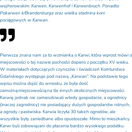
wejherowskim: Karwen, Karwenhof i Karwenbruch. Ponadto
Pokarwen k/Brandenburga oraz wielka stadnina koni
pociągowych w Karwan.
Pierwsza znana nam za to wzmianka o Karwi, która wprost mówi o
miejscowości o tej nazwie pochodzi dopiero z początku XV wieku.
W materiałach dotyczących czynszów i świadczeń Komturstwa
Gdańskiego występuje pod nazwą „Karwan”. Na podstawie tego
wpisu można dojść do wniosku, że była dość
zamożną miejscowością na tle innych okolicznych miejscowości.
Karwię jednak nie zamieszkiwali wtedy gospodarze, a ogrodnicy
(inaczej zagrodnicy) nie posiadający dużych gospodarstw rolnych,
a ogrody i pastwiska. Karwia liczyła 30 takich ogrodów, ale
wszystkie były zaniedbane albo opustoszałe. Mimo to mieszkańcy
Karwi byli zobowiązani do płacenia bardzo wysokiego podatku.
Wyższego niż niektóre okoliczne wsie gburskie. Można wysunąć