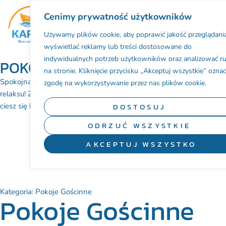
Cenimy prywatność użytkowników
BAZA NOCLEGOWA
Używamy plików cookie, aby poprawić jakość przeglądania
wyświetlać reklamy lub treści dostosowane do
indywidualnych potrzeb użytkowników oraz analizować r
POKOJE GOŚCINNE VIERA
na stronie. Kliknięcie przycisku „Akceptuj wszystkie” ozna
Spokojna okolica, blisko morza i wszystko, czego potrzeba do
zgodę na wykorzystywanie przez nas plików cookie.
relaksu! Zatrzymaj się w naszym przytulnym obiekcie w Karwi i
ciesz się komfortem, bliskością plaży i rodzinną atmosferą.
DOSTOSUJ
ODRZUĆ WSZYSTKIE
AKCEPTUJ WSZYSTKO
ZAREZERWUJ TELEFONICZNIE
WYŚLIJ ZAPYTANIE
Kategoria:
Pokoje Gościnne
Pokoje Gościnne