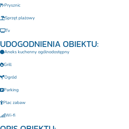
Prysznic
Sprzęt plażowy
Tv
UDOGODNIENIA OBIEKTU:
Aneks kuchenny ogólnodostępny
Grill
Ogród
Parking
Plac zabaw
Wi-fi
OPIS OBIEKTU: