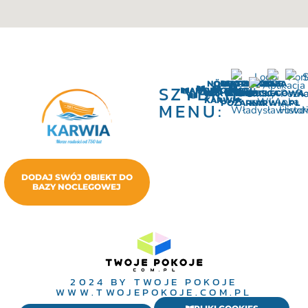
NÖRDA
OCHOTNICZA
HISTORIA
ATRAKCJE
POMOCNE
BAZA
SZYBKIE
AKTUALNOŚCI
SOŁECTWO
KARWIA
KARWI
STRAŻ
MIEJSCA
NOCLEGOWA
KARWIA
POŻARNA
KARWIA.PL
MENU:
DODAJ SWÓJ OBIEKT DO
BAZY NOCLEGOWEJ
2024 BY TWOJE POKOJE
WWW.TWOJEPOKOJE.COM.PL