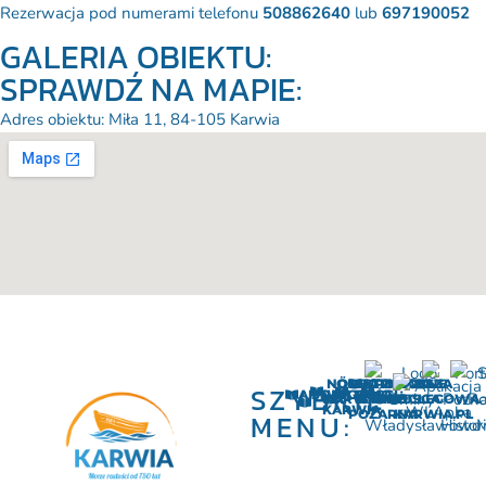
Rezerwacja pod numerami telefonu
508862640
lub
697190052
GALERIA OBIEKTU:
SPRAWDŹ NA MAPIE:
Adres obiektu: Miła 11, 84-105 Karwia
NÖRDA
OCHOTNICZA
HISTORIA
ATRAKCJE
POMOCNE
BAZA
SZYBKIE
AKTUALNOŚCI
SOŁECTWO
KARWIA
KARWI
STRAŻ
MIEJSCA
NOCLEGOWA
KARWIA
POŻARNA
KARWIA.PL
MENU: