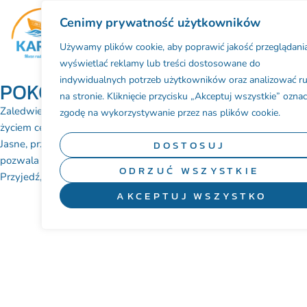
Cenimy prywatność użytkowników
BAZA NOCLEGOWA
Używamy plików cookie, aby poprawić jakość przeglądania
wyświetlać reklamy lub treści dostosowane do
indywidualnych potrzeb użytkowników oraz analizować r
POKOJE GOŚCINNE U ELI
na stronie. Kliknięcie przycisku „Akceptuj wszystkie” ozna
Zaledwie 200 metrów od morza i kilka kroków od tętniącego
zgodę na wykorzystywanie przez nas plików cookie.
życiem centrum – nasz obiekt to idealne miejsce na relaks w Karwi.
Jasne, przytulne pokoje, przyjemna atmosfera i lokalizacja, która
DOSTOSUJ
pozwala cieszyć się wszystkim, co najlepsze nad Bałtykiem.
ODRZUĆ WSZYSTKIE
Przyjedź, odpocznij i poczuj, jak dobrze jest być blisko morza.
AKCEPTUJ WSZYSTKO