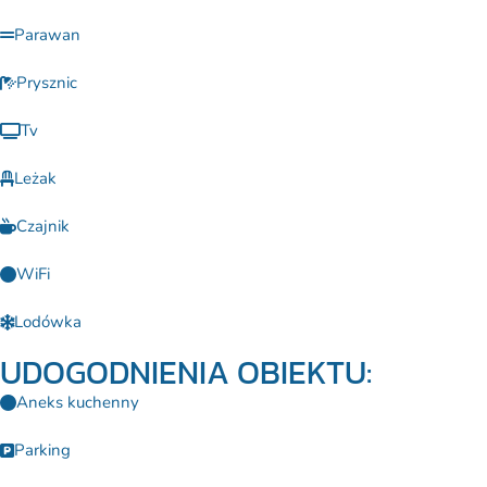
Parawan
Prysznic
Tv
Leżak
Czajnik
WiFi
Lodówka
UDOGODNIENIA OBIEKTU:
Aneks kuchenny
Parking