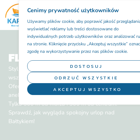
Cenimy prywatność użytkowników
BAZA NOCLEGOWA
Używamy plików cookie, aby poprawić jakość przeglądania
wyświetlać reklamy lub treści dostosowane do
indywidualnych potrzeb użytkowników oraz analizować r
na stronie. Kliknięcie przycisku „Akceptuj wszystkie” ozna
zgodę na wykorzystywanie przez nas plików cookie.
FLAMAND
DOSTOSUJ
Styl skandynawski, wygoda i bliskość plaży – to
wszystko znajdziesz w Flamand w Karwi!
ODRZUĆ WSZYSTKIE
Oferujemy domki, apartament i pokoje z
AKCEPTUJ WSZYSTKO
aneksami, idealne na rodzinny wypoczynek.
Tylko 500 m od morza i 300 m od centrum.
Sprawdź, jak wygląda spokojny urlop nad
Bałtykiem!