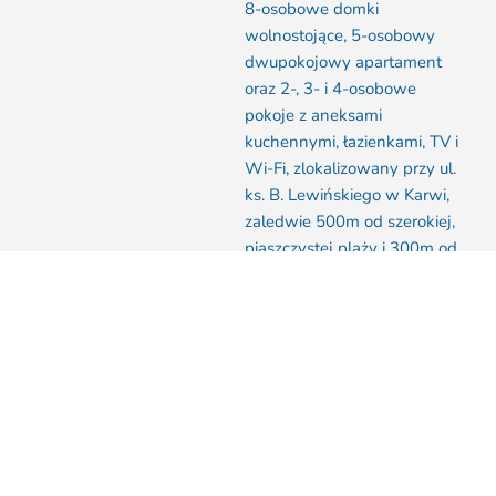
8-osobowe domki
wolnostojące, 5-osobowy
dwupokojowy apartament
oraz 2-, 3- i 4-osobowe
pokoje z aneksami
kuchennymi, łazienkami, TV i
Wi-Fi, zlokalizowany przy ul.
ks. B. Lewińskiego w Karwi,
zaledwie 500m od szerokiej,
piaszczystej plaży i 300m od
ścisłego centrum
handlowego miejscowości.
Wszystkie kwatery posiadają
aneksy kuchenne z pełnym
wyposażeniem (płyta
indukcyjna, lodówka,
zlewozmywak, szafki, garnki,
naczynia, sztućce), łazienki z
pełnym węzłem sanitarnym,