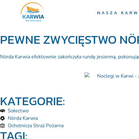
NASZA KARW
PEWNE ZWYCIĘSTWO NÖR
Nörda Karwia efektownie zakończyła rundę jesienną, pokonując
KATEGORIE:
Sołectwo
Nörda Karwia
Ochotnicza Straż Pożarna
TAGI: