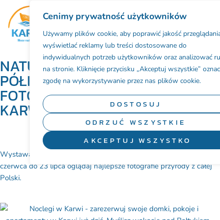
Cenimy prywatność użytkowników
BAZA NOCLEGOWA
Używamy plików cookie, aby poprawić jakość przeglądania
wyświetlać reklamy lub treści dostosowane do
indywidualnych potrzeb użytkowników oraz analizować r
NATURALNIE, KASZUBY
na stronie. Kliknięcie przycisku „Akceptuj wszystkie” ozna
PÓŁNOCNE – WYSTAWA
zgodę na wykorzystywanie przez nas plików cookie.
FOTOGRAFII PRZYRODNICZEJ W
DOSTOSUJ
KARWI!
ODRZUĆ WSZYSTKIE
AKCEPTUJ WSZYSTKO
Wystawa „Naturalnie, Kaszuby Północne” już w Karwi! Od 24
czerwca do 23 lipca oglądaj najlepsze fotografie przyrody z całej
Polski.