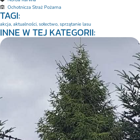
Ochotnicza Straż Pożarna
TAGI:
akcja
,
aktualności
,
sołectwo
,
sprzątanie lasu
INNE W TEJ KATEGORII: