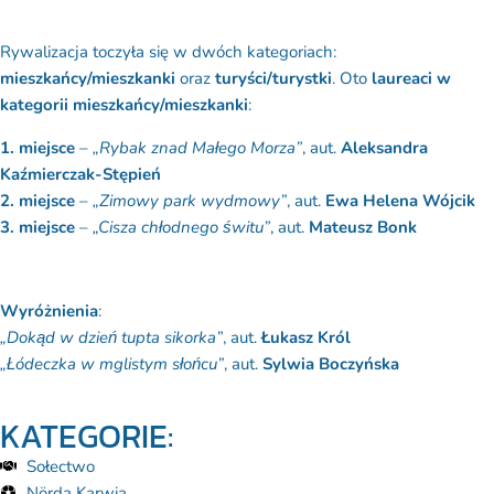
Rywalizacja toczyła się w dwóch kategoriach:
mieszkańcy/mieszkanki
oraz
turyści/turystki
. Oto
laureaci w
kategorii mieszkańcy/mieszkanki
:
1. miejsce
–
„Rybak znad Małego Morza”
, aut.
Aleksandra
Kaźmierczak-Stępień
2. miejsce
–
„Zimowy park wydmowy”
, aut.
Ewa Helena Wójcik
3. miejsce
–
„Cisza chłodnego świtu”
, aut.
Mateusz Bonk
Wyróżnienia
:
„Dokąd w dzień tupta sikorka”
, aut.
Łukasz Król
„Łódeczka w mglistym słońcu”
, aut.
Sylwia Boczyńska
KATEGORIE:
Sołectwo
Nörda Karwia