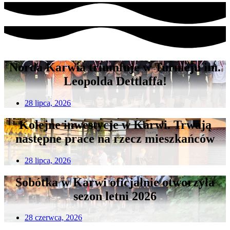
Norda Karwia triumfuje w Turnieju im.
Leopolda Dettlaffa!
28 lipca, 2026
Kolejne inwestycje w Karwi. Trwają
następne prace na rzecz mieszkańców
28 lipca, 2026
Sobótka w Karwi oficjalnie otworzyła
sezon letni 2026
28 czerwca, 2026