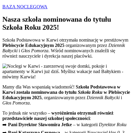
BAZA NOCLEGOWA
Nasza szkoła nominowana do tytułu
Szkoła Roku 2025!
Szkoła Podstawowa w Karwi otrzymała nominację w prestiżowym
Plebiscycie Edukacyjnym 2025
organizowanym przez
Dziennik
Bałtycki
i
Głos Pomorza
. Wśród nominowanych znaleźli się
również nauczyciele i dyrekcja naszej placówki.
Mamy dla Was wspaniałą wiadomość!
Szkoła Podstawowa w
Karwi została nominowana do tytułu
Szkoła Roku
w Plebiscycie
Edukacyjnym 2025
, organizowanym przez
Dziennik Bałtycki
i
Głos Pomorza
.
To jednak nie wszystko –
wyróżnienia otrzymali również
przedstawiciele naszej szkolnej społeczności
:
➡️
Pani Dyrektor Sławomira Jetke
– w kategorii
Dyrektor Roku
➡️
Pani Katarzyna Ceynowa
– w kategorii
Nauczyciel klas 0–3