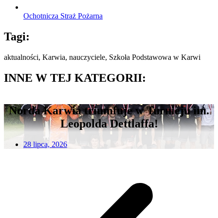
Ochotnicza Straż Pożarna
Tagi:
aktualności
,
Karwia
,
nauczyciele
,
Szkoła Podstawowa w Karwi
INNE W TEJ KATEGORII:
Norda Karwia triumfuje w Turnieju im.
Leopolda Dettlaffa!
28 lipca, 2026