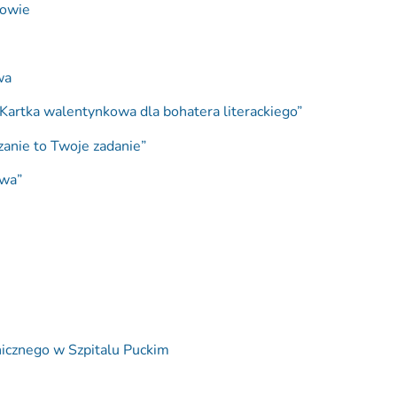
wowie
wa
„Kartka walentynkowa dla bohatera literackiego”
anie to Twoje zadanie”
twa”
hicznego w Szpitalu Puckim