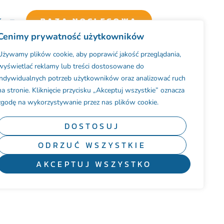
K
BAZA NOCLEGOWA
Cenimy prywatność użytkowników
Używamy plików cookie, aby poprawić jakość przeglądania,
wyświetlać reklamy lub treści dostosowane do
indywidualnych potrzeb użytkowników oraz analizować ruch
na stronie. Kliknięcie przycisku „Akceptuj wszystkie” oznacza
ym znajdują się najświeższe informacje z zakresu m.in.:
zgodę na wykorzystywanie przez nas plików cookie.
DOSTOSUJ
ODRZUĆ WSZYSTKIE
AKCEPTUJ WSZYSTKO