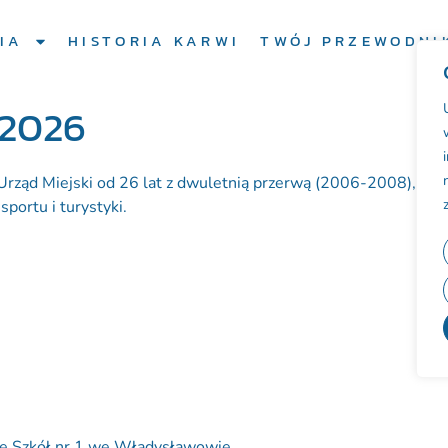
IA
HISTORIA KARWI
TWÓJ PRZEWODNI
/2026
ąd Miejski od 26 lat z dwuletnią przerwą (2006-2008), w któr
sportu i turystyki.
ole Szkół nr 1 we Władysławowie