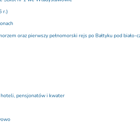
 r.)
eonach
 morzem oraz pierwszy pełnomorski rejs po Bałtyku pod biało-
hoteli, pensjonatów i kwater
awowo