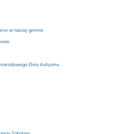
evo w naszej gminie
wowie
zynarodowego Dnia Autyzmu
zieży Szkolnej