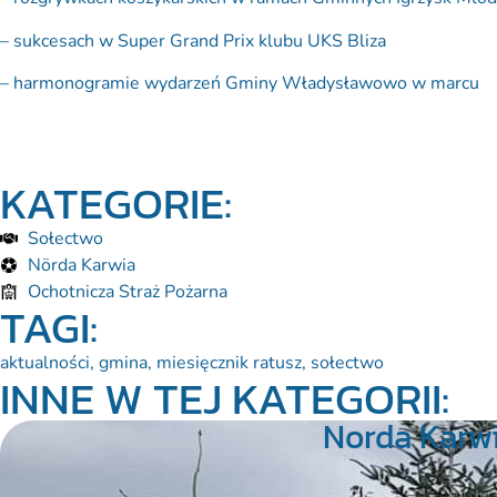
– sukcesach w Super Grand Prix klubu UKS Bliza
– harmonogramie wydarzeń Gminy Władysławowo w marcu
POBIERZ NAJNOWSZY NUMER
KATEGORIE:
Sołectwo
Nörda Karwia
Ochotnicza Straż Pożarna
TAGI:
aktualności
,
gmina
,
miesięcznik ratusz
,
sołectwo
INNE W TEJ KATEGORII:
Norda Karwi