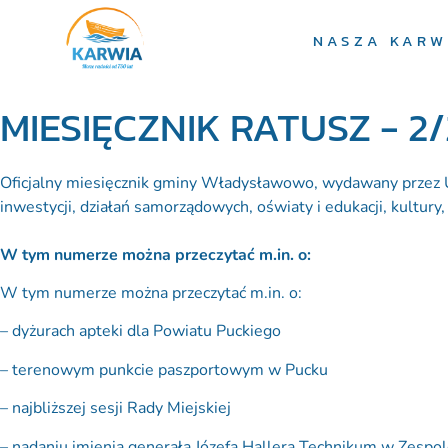
NASZA KARW
MIESIĘCZNIK RATUSZ - 2
Oficjalny miesięcznik gminy Władysławowo, wydawany przez Urz
inwestycji, działań samorządowych, oświaty i edukacji, kultury, 
W tym numerze można przeczytać m.in. o:
W tym numerze można przeczytać m.in. o:
– dyżurach apteki dla Powiatu Puckiego
– terenowym punkcie paszportowym w Pucku
– najbliższej sesji Rady Miejskiej
– nadaniu imienia generała Józefa Hallera Technikum w Zesp