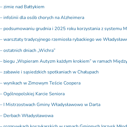
– zimie nad Bałtykiem
– infolinii dla osób chorych na Alzheimera
– podsumowaniu grudnia i 2025 roku korzystania z systemu M
– warsztaty tradycyjnego rzemiosła rybackiego we Władysła
– ostatnich dniach „Wichra”
– biegu „Wspieram Autyzm każdym krokiem” w ramach Międ
– zabawie i sąsiedzkich spotkaniach w Chałupach
– wynikach w Zimowym Teście Coopera
– Ogólnopolskiej Karcie Seniora
– I Mistrzostwach Gminy Władysławowo w Darta
– Derbach Władysławowa
– rozgrywkach koszykarskich w ramach Gminnych Igrzysk Młod