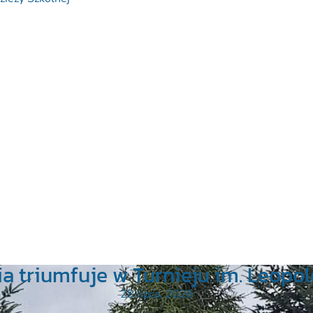
a triumfuje w Turnieju im. Leopold
28 lipca, 2026