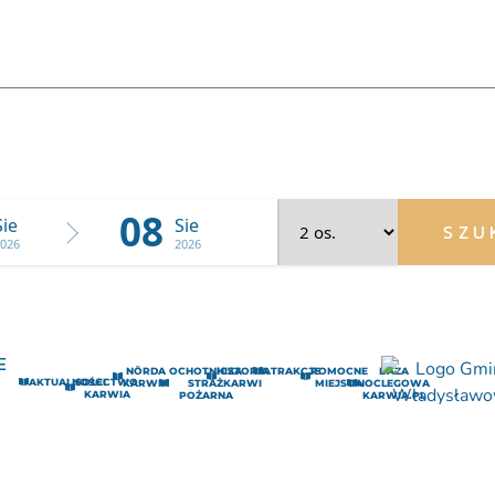
WYŚLIJ
08
Sie
Sie
SZU
026
2026
E
NÖRDA
OCHOTNICZA
HISTORIA
ATRAKCJE
POMOCNE
BAZA
AKTUALNOŚCI
SOŁECTWO
KARWIA
STRAŻ
KARWI
MIEJSCA
NOCLEGOWA
KARWIA
POŻARNA
KARWIA.PL