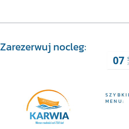
Zarezerwuj nocleg:
07
2
SZYBKI
MENU: